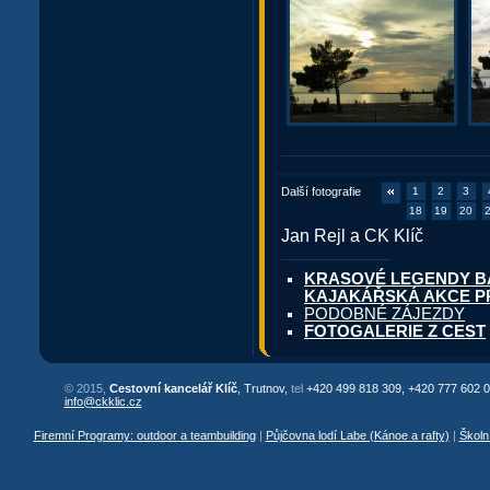
Další fotografie
1
2
3
18
19
20
Jan Rejl a CK Klíč
KRASOVÉ LEGENDY BALK
KAJAKÁŘSKÁ AKCE P
PODOBNÉ ZÁJEZDY
FOTOGALERIE Z CEST
© 2015,
Cestovní kancelář Klíč
, Trutnov,
tel
+420 499 818 309, +420 777 602 0
info@ckklic.cz
Firemní Programy: outdoor a teambuilding
|
Půjčovna lodí Labe (Kánoe a rafty)
|
Školn