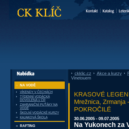
CK Klíč
ckklic.cz
»
Akce a kurzy
»
F
dále nabízí
Vinetouem
NA VODĚ
VÍKENDY V ČECHÁCH
KRASOVÉ LEGEND
TÝDENNÍ VODÁCKÁ
Mrežnica, Zrmanj
DOVOLENÁ v ČR
ZAHRANIČNÍ PUŤÁKY NA
POKROČILÉ
VODĚ
ŠKOLNÍ VODÁCKÉ KURZY
KAJAKOVÁ ŠKOLA
30.06.2005 - 09.07.2005
Na Yukonech za 
RAFTING