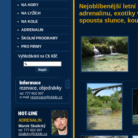
Nejoblíbenější letn
NA HORY
adrenalinu, exotiky 
NA LYŽÍCH
spousta slunce, kou
NA KOLE
ADRENALIN
ŠKOLNÍ PROGRAMY
PRO FIRMY
Vyhledávání kurzů a akcí
Informace, rezervace,
objedávky
tel: 777 602 007
e-mail:
rezervace@ckklic.cz
ADRENALIN
Marek Skalický
tel: 777 602 007
skalicky@ckklic.cz