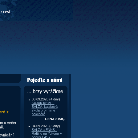
Pojeďte s námi
... brzy vyrážíme
03.09.2026 (4 dny)
KAJAK KEMP -
SALZA, kajaková
škola pro mírně
ré z
pokročilé
CENA 8150,-
km a večer
04.09.2026 (3 dny)
ně.
SALZA a ENNS -
Rafting na Yukonu +
ovládání
bonus EASY