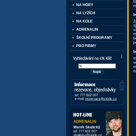
l
NA HORY
n
NA LYŽÍCH
I
NA KOLE
Z
s
ADRENALIN
v
m
ŠKOLNÍ PROGRAMY
b
p
PRO FIRMY
I
Vyhledávání kurzů a akcí
i
v
m
n
Informace, rezervace,
objedávky
tel: 777 602 007
e-mail:
rezervace@ckklic.cz
ADRENALIN
Marek Skalický
tel: 777 602 007
skalicky@ckklic.cz