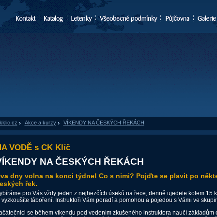
kklic.cz
»
Akce a kurzy
»
VÍKENDY NA ČESKÝCH ŘEKÁCH
A VODĚ s CK Klíč
VÍKENDY NA ČESKÝCH ŘEKÁCH
va dny volna na konci týdne! Co s nimi? Pojďte se plavit po někte
eských řek.
ybíráme pro Vás vždy jeden z nejhezčích úseků na řece, denně ujedete kolem 15 
i vyzkoušíte táboření. Instruktoři Vám poradí a pomohou a pojedou s Vámi ve skupi
ačátečníci se během víkendu pod vedením zkušeného instruktora naučí základům 