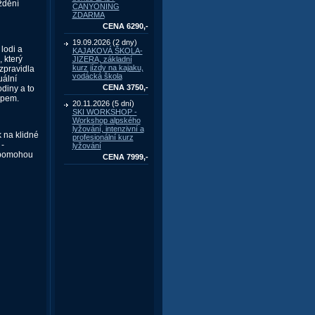
íždění
CANYONING
ZDARMA
CENA 6290,-
19.09.2026 (2 dny)
lodi a
KAJAKOVÁ ŠKOLA-
 který
JIZERA, základní
kurz jízdy na kajaku,
zpravidla
vodácká škola
uální
CENA 3750,-
diny a to
upem.
20.11.2026 (5 dní)
SKI WORKSHOP -
Workshop alpského
lyžování, intenzivní a
k na klidné
profesionální kurz
 -
lyžování
a pomohou
CENA 7999,-