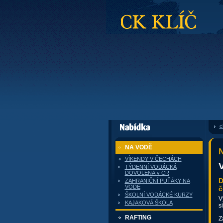
CK Klíč
c
dále nabízí
NA VODĚ
N
VÍKENDY V ČECHÁCH
TÝDENNÍ VODÁCKÁ
DOVOLENÁ v ČR
D
ZAHRANIČNÍ PUŤÁKY NA
VODĚ
č
ŠKOLNÍ VODÁCKÉ KURZY
V
KAJAKOVÁ ŠKOLA
s
RAFTING
Z