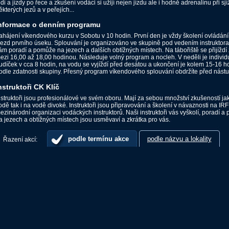
odi a jízdy po řece a zkušení vodáci si užijí nejen jízdu ale i hodně adrenalinu při sj
ěkterých jezů a v peřejích...
nformace o denním programu
ahájení víkendového kurzu v Sobotu v 10 hodin. První den je vždy školení ovládání 
jezd prvního úseku. Splouvání je organizováno ve skupině pod vedením instruktora,
ám poradí a pomůže na jezech a dalších obtížných místech. Na tábořiště se přijíždí 
ezi 16,00 až 18,00 hodinou. Následuje volný program a nocleh. V neděli je individ
udíček v cca 8 hodin, na vodu se vyjíždí před desátou a ukončení je kolem 15-16 ho
odle zdatnosti skupiny. Přesný program víkendového splouvání obdržíte před nást
nstruktoři CK Klíč
nstruktoři jsou profesionálové ve svém oboru. Mají za sebou množství zkušeností ja
odě tak i na vodě divoké. Instruktoři jsou připravování a školení v návaznosti na IRF
ezinárodní organizaci vodáckých instruktorů. Naši instruktoři vás vyškolí, poradí 
a jezech a obtížných místech jsou usměvaví a zkrátka pro vás.
podle termínu akce
podle názvu a lokality
Řazení akcí: