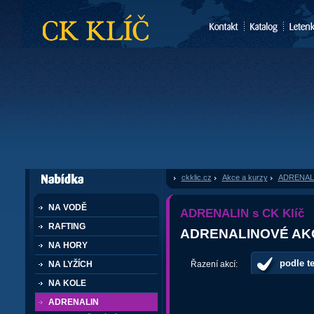
CK Klíč
ckklic.cz
»
Akce a kurzy
»
ADRENAL
dále nabízí
NA VODĚ
ADRENALIN s CK Klíč
RAFTING
ADRENALINOVÉ AK
NA HORY
podle t
NA LYŽÍCH
Řazení akcí:
NA KOLE
ADRENALIN