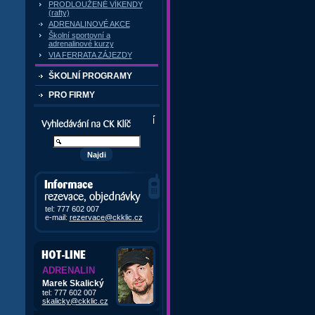
PRODLOUŽENÉ VÍKENDY
(rafty)
ADRENALINOVÉ AKCE
Školní sportovní a
adrenalinové kurzy
VIA FERRATA ZÁJEZDY
ŠKOLNÍ PROGRAMY
PRO FIRMY
Vyhledávání kurzů a akcí
Informace, rezervace,
objedávky
tel: 777 602 007
e-mail:
rezervace@ckklic.cz
ADRENALIN
Marek Skalický
tel: 777 602 007
skalicky@ckklic.cz