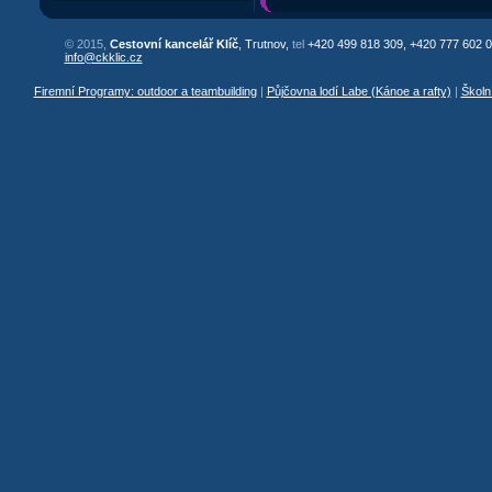
© 2015,
Cestovní kancelář Klíč
, Trutnov,
tel
+420 499 818 309, +420 777 602 0
info@ckklic.cz
Firemní Programy: outdoor a teambuilding
|
Půjčovna lodí Labe (Kánoe a rafty)
|
Školn