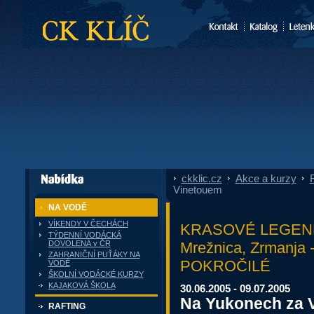
CK Klíč
ckklic.cz
»
Akce a kurzy
»
F
dále nabízí
Vinetouem
NA VODĚ
VÍKENDY V ČECHÁCH
KRASOVÉ LEGEND
TÝDENNÍ VODÁCKÁ
Mrežnica, Zrmanj
DOVOLENÁ v ČR
ZAHRANIČNÍ PUŤÁKY NA
POKROČILÉ
VODĚ
ŠKOLNÍ VODÁCKÉ KURZY
KAJAKOVÁ ŠKOLA
30.06.2005 - 09.07.2005
Na Yukonech za 
RAFTING