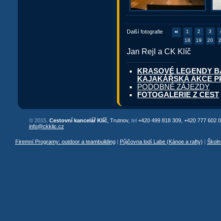
Další fotografie
1
2
3
18
19
20
Jan Rejl a CK Klíč
KRASOVÉ LEGENDY BALK
KAJAKÁŘSKÁ AKCE P
PODOBNÉ ZÁJEZDY
FOTOGALERIE Z CEST
© 2015,
Cestovní kancelář Klíč
, Trutnov,
tel
+420 499 818 309, +420 777 602 0
info@ckklic.cz
Firemní Programy: outdoor a teambuilding
|
Půjčovna lodí Labe (Kánoe a rafty)
|
Školn