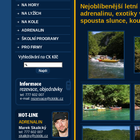
Nejoblíbenější letn
NA HORY
adrenalinu, exotiky 
NA LYŽÍCH
spousta slunce, kou
NA KOLE
ADRENALIN
ŠKOLNÍ PROGRAMY
PRO FIRMY
Vyhledávání kurzů a akcí
Informace, rezervace,
objedávky
tel: 777 602 007
e-mail:
rezervace@ckklic.cz
ADRENALIN
Marek Skalický
tel: 777 602 007
skalicky@ckklic.cz