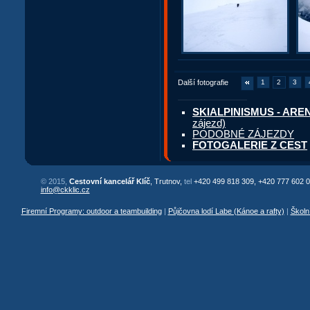
Další fotografie
1
2
3
SKIALPINISMUS - AREN
zájezd)
PODOBNÉ ZÁJEZDY
FOTOGALERIE Z CEST
© 2015,
Cestovní kancelář Klíč
, Trutnov,
tel
+420 499 818 309, +420 777 602 0
info@ckklic.cz
Firemní Programy: outdoor a teambuilding
|
Půjčovna lodí Labe (Kánoe a rafty)
|
Školn