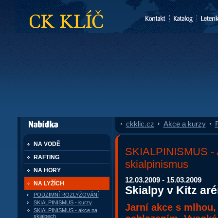
CK Klíč
ckklic.cz
»
Akce a kurzy
»
F
dále nabízí
NA VODĚ
SKIALPINISMUS -
RAFTING
skialpinismus
NA HORY
12.03.2009 - 15.03.2009
NA LYŽÍCH
Skialpy v Kitz ar
PODZIMNÍ ROZLYŽOVÁNÍ
SKIALPINISMUS - kurzy
Jarní akce s mlhou,
SKIALPINISMUS - akce na
skialpech