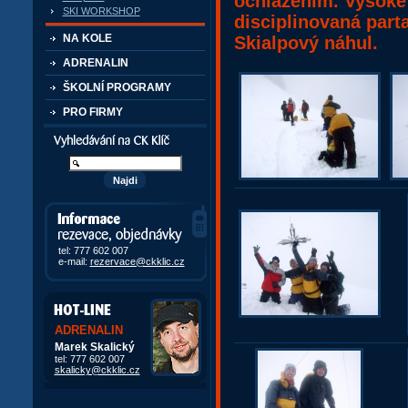
ochlazením. Vysoké 
SKI WORKSHOP
disciplinovaná parta
NA KOLE
Skialpový náhul.
ADRENALIN
ŠKOLNÍ PROGRAMY
PRO FIRMY
Vyhledávání kurzů a akcí
Informace, rezervace,
objedávky
tel: 777 602 007
e-mail:
rezervace@ckklic.cz
ADRENALIN
Marek Skalický
tel: 777 602 007
skalicky@ckklic.cz