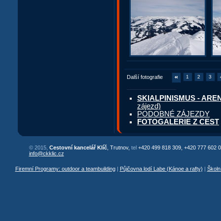
Další fotografie
1
2
3
SKIALPINISMUS - AREN
zájezd)
PODOBNÉ ZÁJEZDY
FOTOGALERIE Z CEST
© 2015,
Cestovní kancelář Klíč
, Trutnov,
tel
+420 499 818 309, +420 777 602 0
info@ckklic.cz
Firemní Programy: outdoor a teambuilding
|
Půjčovna lodí Labe (Kánoe a rafty)
|
Školn