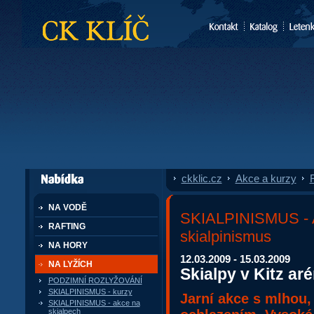
CK Klíč
ckklic.cz
»
Akce a kurzy
»
F
dále nabízí
NA VODĚ
SKIALPINISMUS -
RAFTING
skialpinismus
NA HORY
12.03.2009 - 15.03.2009
NA LYŽÍCH
Skialpy v Kitz ar
PODZIMNÍ ROZLYŽOVÁNÍ
SKIALPINISMUS - kurzy
Jarní akce s mlhou,
SKIALPINISMUS - akce na
skialpech