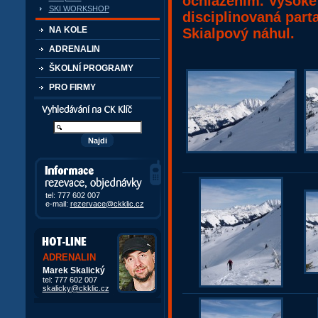
ochlazením. Vysoké 
SKI WORKSHOP
disciplinovaná parta
NA KOLE
Skialpový náhul.
ADRENALIN
ŠKOLNÍ PROGRAMY
PRO FIRMY
Vyhledávání kurzů a akcí
Informace, rezervace,
objedávky
tel: 777 602 007
e-mail:
rezervace@ckklic.cz
ADRENALIN
Marek Skalický
tel: 777 602 007
skalicky@ckklic.cz