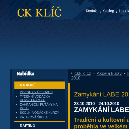
CK Klíč
ckklic.cz
»
Akce a kurzy
»
F
dále nabízí
2010
NA VODĚ
VÍKENDY V ČECHÁCH
Zamykání LABE 201
TÝDENNÍ VODÁCKÁ
DOVOLENÁ v ČR
23.10.2010 - 24.10.2010
ZAHRANIČNÍ PUŤÁKY NA
ZAMYKÁNÍ LABE
VODĚ
ŠKOLNÍ VODÁCKÉ KURZY
KAJAKOVÁ ŠKOLA
Tradiční a kultovní
proběhla ve velkém 
RAFTING