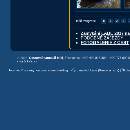
Další fotografie
1
2
3
Zamykání LABE 2017 na
PODOBNÉ ZÁJEZDY
FOTOGALERIE Z CEST
© 2015,
Cestovní kancelář Klíč
, Trutnov,
tel
+420 499 818 309, +420 777 602 0
info@ckklic.cz
Firemní Programy: outdoor a teambuilding
|
Půjčovna lodí Labe (Kánoe a rafty)
|
Školn