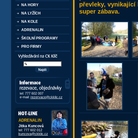
převleky, vynikající 
NA HORY
super zábava.
NA LYŽÍCH
NA KOLE
ADRENALIN
ŠKOLNÍ PROGRAMY
PRO FIRMY
Vyhledávání kurzů a akcí
Informace, rezervace,
objedávky
tel: 777 602 007
e-mail:
rezervace@ckklic.cz
ADRENALIN
Jitka Kuncová
tel: 777 602 012
kuncova@ckklic.cz