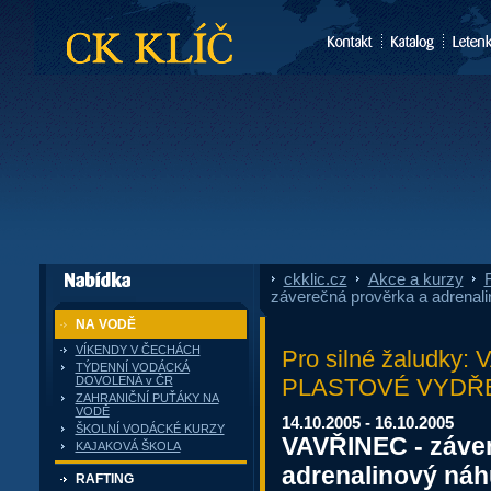
CK Klíč
ckklic.cz
»
Akce a kurzy
»
F
dále nabízí
záverečná prověrka a adrenali
NA VODĚ
VÍKENDY V ČECHÁCH
Pro silné žaludk
TÝDENNÍ VODÁCKÁ
PLASTOVÉ VYDŘE (
DOVOLENÁ v ČR
ZAHRANIČNÍ PUŤÁKY NA
VODĚ
14.10.2005 - 16.10.2005
ŠKOLNÍ VODÁCKÉ KURZY
VAVŘINEC - záver
KAJAKOVÁ ŠKOLA
adrenalinový náh
RAFTING