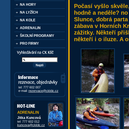
NA HORY
Počasí vyšlo skvěle
hodně a neděle? no 
NA LYŽÍCH
Slunce, dobrá parta
NA KOLE
zábava v Horních Kr
ADRENALIN
zážitky. Někteří při
ŠKOLNÍ PROGRAMY
někteří i o iluze. A 
PRO FIRMY
Vyhledávání kurzů a akcí
Informace, rezervace,
objedávky
tel: 777 602 007
e-mail:
rezervace@ckklic.cz
ADRENALIN
Jitka Kuncová
tel: 777 602 012
kuncova@ckklic.cz