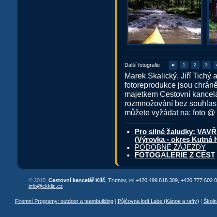
Další fotografie
1
2
3
Marek Skalický, Jiří Tich
fotoreprodukce jsou chrán
majetkem Cestovní kanceláře
rozmnožování bez souhlasu 
můžete vyžádat na: foto @ 
Pro silné žaludky: V
(Výrovka - okres Kutná 
PODOBNÉ ZÁJEZDY
FOTOGALERIE Z CEST
© 2015,
Cestovní kancelář Klíč
, Trutnov,
tel
+420 499 818 309, +420 777 602 0
info@ckklic.cz
Firemní Programy: outdoor a teambuilding
|
Půjčovna lodí Labe (Kánoe a rafty)
|
Školn