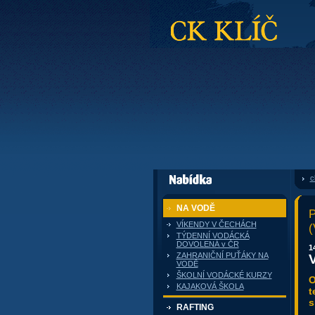
CK Klíč
c
dále nabízí
NA VODĚ
P
VÍKENDY V ČECHÁCH
(
TÝDENNÍ VODÁCKÁ
DOVOLENÁ v ČR
1
ZAHRANIČNÍ PUŤÁKY NA
VODĚ
ŠKOLNÍ VODÁCKÉ KURZY
O
KAJAKOVÁ ŠKOLA
t
s
RAFTING