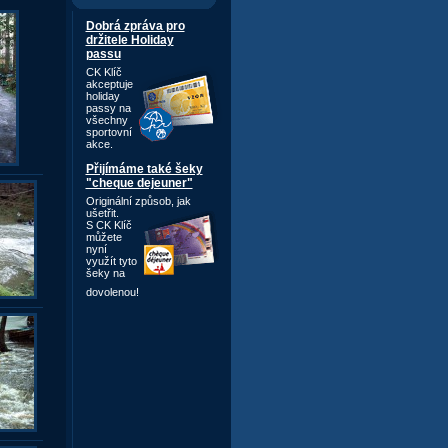
Dobrá zpráva pro
držitele Holiday
passu
CK Klíč
akceptuje
holiday
passy na
všechny
sportovní
akce.
Přijímáme také šeky
"cheque dejeuner"
Originální způsob,
jak
ušetřit.
S CK Klíč
můžete
nyní
využít tyto
šeky na
dovolenou!