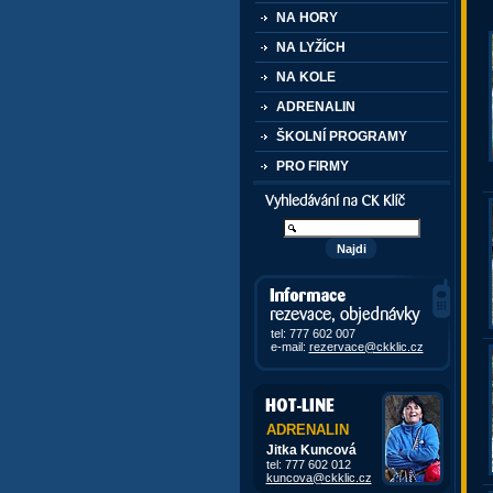
NA HORY
NA LYŽÍCH
NA KOLE
ADRENALIN
ŠKOLNÍ PROGRAMY
PRO FIRMY
Vyhledávání kurzů a akcí
Informace, rezervace,
objedávky
tel: 777 602 007
e-mail:
rezervace@ckklic.cz
ADRENALIN
Jitka Kuncová
tel: 777 602 012
kuncova@ckklic.cz