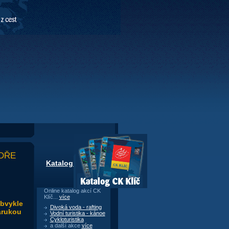
YDŘE
Katalog CK Klíč
Online katalog akcí CK
Klíč...
více
obvykle
Divoká voda - rafting
árukou
Vodní turistika - kánoe
Cykloturistika
a další akce
více