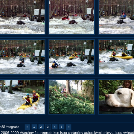
alší fotografie
1
2
3
4
5
 2006-2009 Všechny fotoreprodukce jsou chráněny autorskými právy a jsou výhra