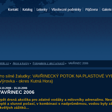
kklic.cz
»
Akce a kurzy
»
Fotogalerie z akcí a kurzů
»
VAVŘINEC 2006
ro silné žaludky: VAVŘINECKÝ POTOK NA PLASTOVÉ V
Výrovka - okres Kutná Hora)
4.10.2006 - 15.10.2006
VAVŘINEC 2006
pět drsná akcička pro zdatné vodáky a milovníky adrenalinu. Ne
eplé a slunné počasí, v kombinaci s nadprůměrnou, vodou byly z
kvělých zážitků...