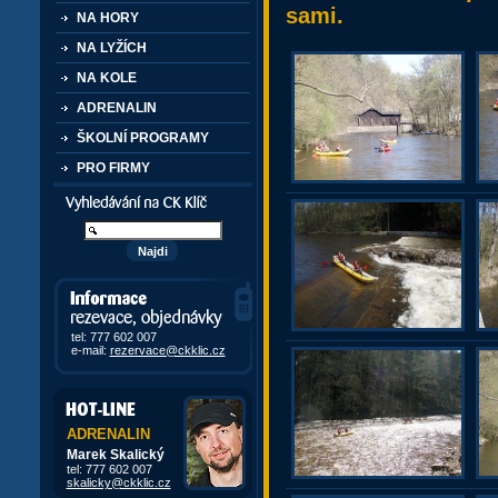
sami.
NA HORY
NA LYŽÍCH
NA KOLE
ADRENALIN
ŠKOLNÍ PROGRAMY
PRO FIRMY
Vyhledávání kurzů a akcí
Informace, rezervace,
objedávky
tel: 777 602 007
e-mail:
rezervace@ckklic.cz
ADRENALIN
Marek Skalický
tel: 777 602 007
skalicky@ckklic.cz