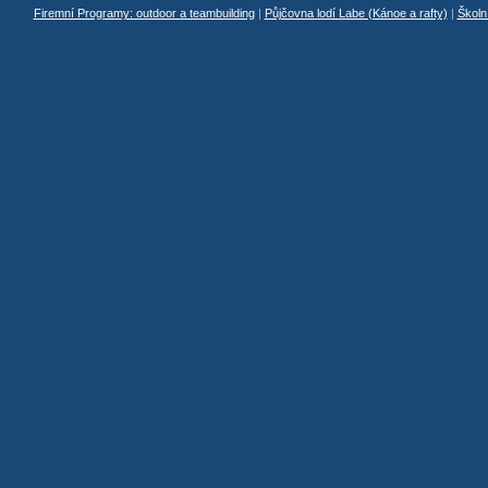
Firemní Programy: outdoor a teambuilding
|
Půjčovna lodí Labe (Kánoe a rafty)
|
Školn