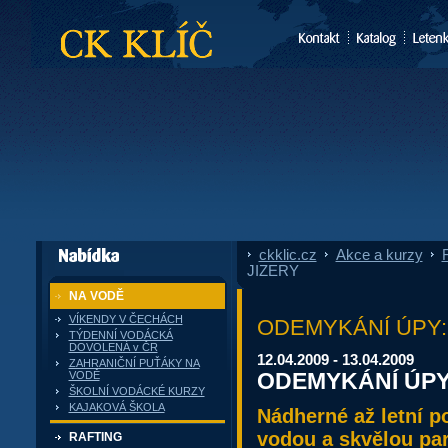
CK Klíč
ckklic.cz
»
Akce a kurzy
»
F
dále nabízí
JIZERY
NA VODĚ
VÍKENDY V ČECHÁCH
ODEMYKÁNÍ ÚPY: Su
TÝDENNÍ VODÁCKÁ
DOVOLENÁ v ČR
12.04.2009 - 13.04.2009
ZAHRANIČNÍ PUŤÁKY NA
ODEMYKÁNÍ ÚPY 
VODĚ
ŠKOLNÍ VODÁCKÉ KURZY
KAJAKOVÁ ŠKOLA
Nádherné až letní p
vodou a skvělou par
RAFTING