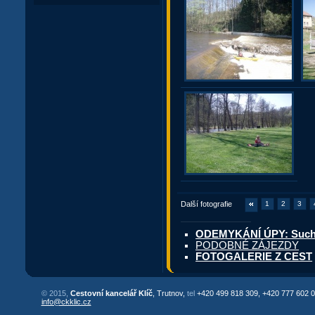
Další fotografie
1
2
3
ODEMYKÁNÍ ÚPY: Suchov
PODOBNÉ ZÁJEZDY
FOTOGALERIE Z CEST
© 2015,
Cestovní kancelář Klíč
, Trutnov,
tel
+420 499 818 309, +420 777 602 0
info@ckklic.cz