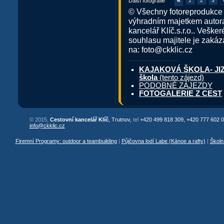
Další fotografie
1
2
3
© Všechny fotoreprodukce 
výhradním majetkem autora
kancelář Klíč.s.r.o.. Veške
souhlasu majitele je zakáz
na: foto@ckklic.cz
KAJAKOVÁ ŠKOLA- JIZERA
škola
(tento zájezd)
PODOBNÉ ZÁJEZDY
FOTOGALERIE Z CEST
© 2015,
Cestovní kancelář Klíč
, Trutnov,
tel
+420 499 818 309, +420 777 602 0
info@ckklic.cz
Firemní Programy: outdoor a teambuilding
|
Půjčovna lodí Labe (Kánoe a rafty)
|
Školn