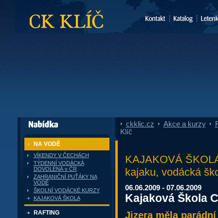
CK Klíč
ckklic.cz
»
Akce a kurzy
»
F
dále nabízí
Klíč
NA VODĚ
VÍKENDY V ČECHÁCH
KAJAKOVÁ ŠKOLA- J
TÝDENNÍ VODÁCKÁ
kajaku, vodácká šk
DOVOLENÁ v ČR
ZAHRANIČNÍ PUŤÁKY NA
VODĚ
06.06.2009 - 07.06.2009
ŠKOLNÍ VODÁCKÉ KURZY
Kajaková Škola C
KAJAKOVÁ ŠKOLA
RAFTING
Jizera měla parádní