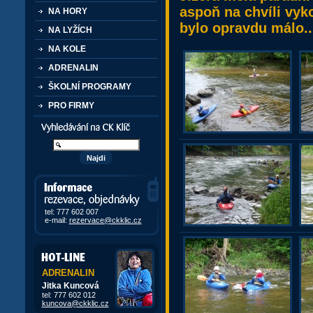
aspoň na chvíli vyk
NA HORY
bylo opravdu málo..
NA LYŽÍCH
NA KOLE
ADRENALIN
ŠKOLNÍ PROGRAMY
PRO FIRMY
Vyhledávání kurzů a akcí
Informace, rezervace,
objedávky
tel: 777 602 007
e-mail:
rezervace@ckklic.cz
ADRENALIN
Jitka Kuncová
tel: 777 602 012
kuncova@ckklic.cz