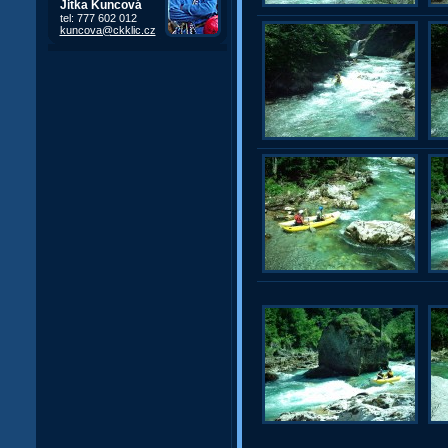
Jitka Kuncová
tel: 777 602 012
kuncova@ckklic.cz