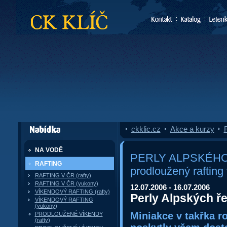
CK Klíč
ckklic.cz
»
Akce a kurzy
»
F
dále nabízí
NA VODĚ
PERLY ALPSKÉHO R
RAFTING
prodloužený raftin
RAFTING V ČR (rafty)
RAFTING V ČR (yukony)
12.07.2006 - 16.07.2006
VÍKENDOVÝ RAFTING (rafty)
Perly Alpských ř
VÍKENDOVÝ RAFTING
(yukony)
Miniakce v takřka r
PRODLOUŽENÉ VÍKENDY
(rafty)