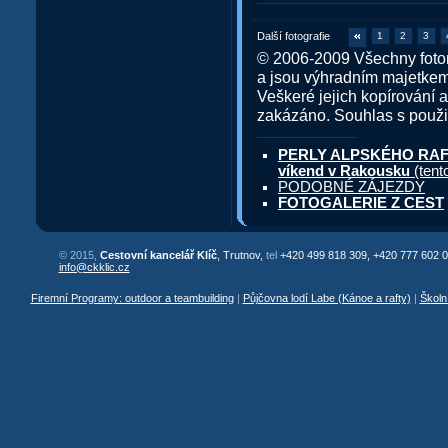
Další fotografie
1
2
3
© 2006-2009 Všechny fotor
a jsou výhradním majetkem 
Veškeré jejich kopírování 
zakázáno. Souhlas s použit
PERLY ALPSKÉHO RAFTIN
víkend v Rakousku
(tent
PODOBNÉ ZÁJEZDY
FOTOGALERIE Z CEST
© 2015,
Cestovní kancelář Klíč
, Trutnov,
tel
+420 499 818 309, +420 777 602 0
info@ckklic.cz
Firemní Programy: outdoor a teambuilding
|
Půjčovna lodí Labe (Kánoe a rafty)
|
Školn