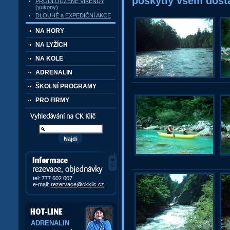
poskytly všem dosta
PRODLOUŽENÉ VÍKENDY
(yukony)
DLOUHÉ a EXPEDIČNÍ AKCE
NA HORY
NA LYŽÍCH
NA KOLE
ADRENALIN
ŠKOLNÍ PROGRAMY
PRO FIRMY
Vyhledávání kurzů a akcí
Informace, rezervace,
objedávky
tel: 777 602 007
e-mail:
rezervace@ckklic.cz
ADRENALIN