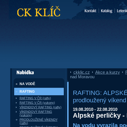
CK Klíč
ckklic.cz
»
Akce a kurzy
»
F
dále nabízí
nad Moravou
NA VODĚ
RAFTING: ALPSKÉ P
RAFTING
RAFTING V ČR (rafty)
prodloužený víkend
RAFTING V ČR (yukony)
VÍKENDOVÝ RAFTING (rafty)
19.08.2010 - 22.08.2010
VÍKENDOVÝ RAFTING
Alpské perličky 
(yukony)
PRODLOUŽENÉ VÍKENDY
(rafty)
Na vodu vyrazila po