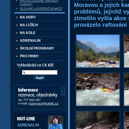
PRODLOUŽENÉ VÍKENDY
Moravou a jejich k
(yukony)
DLOUHÉ a EXPEDIČNÍ AKCE
problémů, jejichž vy
ztmelilo vyšla akce
NA HORY
provázelo raftování
NA LYŽÍCH
NA KOLE
ADRENALIN
ŠKOLNÍ PROGRAMY
PRO FIRMY
Vyhledávání kurzů a akcí
Informace, rezervace,
objedávky
tel: 777 602 007
e-mail:
rezervace@ckklic.cz
ADRENALIN