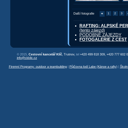
Další fotografie
1
2
3
RAFTING: ALPSKÉ PERLIČ
(tento zájezd)
PODOBNÉ ZÁJEZDY
FOTOGALERIE Z CEST
© 2015,
Cestovní kancelář Klíč
, Trutnov,
tel
+420 499 818 309, +420 777 602 0
info@ckklic.cz
Firemní Programy: outdoor a teambuilding
|
Půjčovna lodí Labe (Kánoe a rafty)
|
Školn