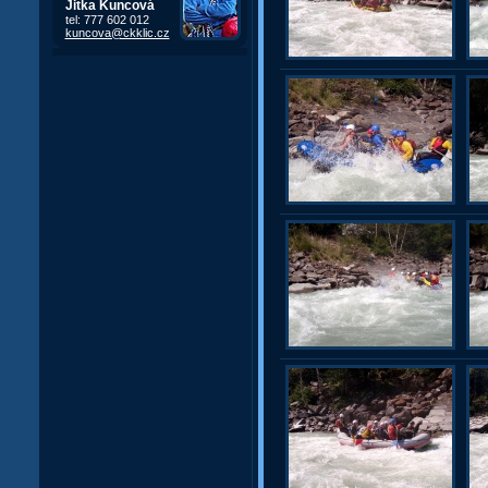
Jitka Kuncová
tel: 777 602 012
kuncova@ckklic.cz