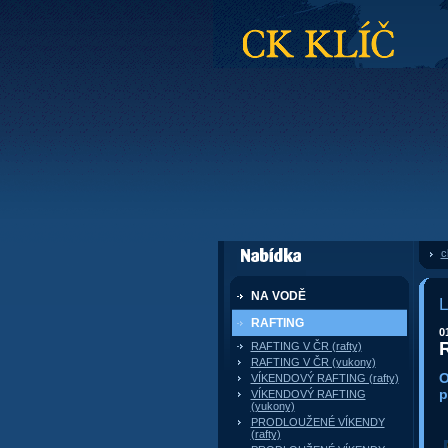
CK Klíč
c
dále nabízí
NA VODĚ
L
RAFTING
0
RAFTING V ČR (rafty)
RAFTING V ČR (yukony)
O
VÍKENDOVÝ RAFTING (rafty)
p
VÍKENDOVÝ RAFTING
(yukony)
PRODLOUŽENÉ VÍKENDY
(rafty)