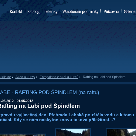
kklic.cz
»
Akce a kurzy
»
Fotogalerie z akcí a kurzů
»
Rafting na Labi pod Špindlem
ABE - RAFTING POD ŠPINDLEM (na raftu)
1.05.2012 - 01.05.2012
Rafting na Labi pod Špindlem
pravdu vyjímečný den. Přehrada Labská pouštěla vodu a k tomu 
očasí. Kdy se nám naskytne znovu taková příležitost...?