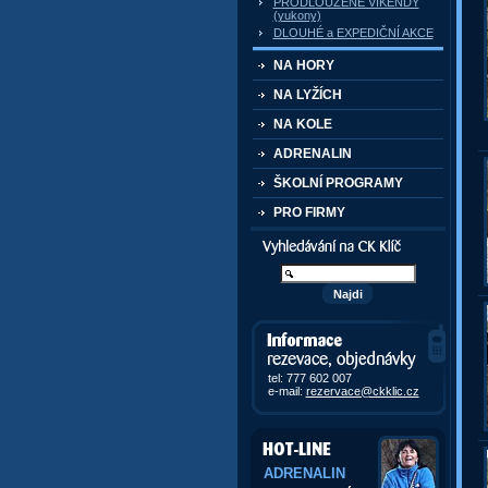
PRODLOUŽENÉ VÍKENDY
(yukony)
DLOUHÉ a EXPEDIČNÍ AKCE
NA HORY
NA LYŽÍCH
NA KOLE
ADRENALIN
ŠKOLNÍ PROGRAMY
PRO FIRMY
Vyhledávání kurzů a akcí
Informace, rezervace,
objedávky
tel: 777 602 007
e-mail:
rezervace@ckklic.cz
ADRENALIN