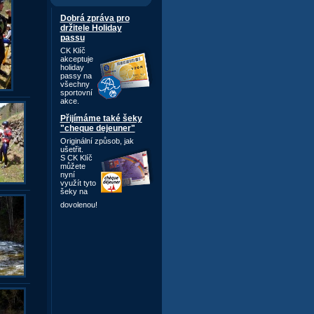
Dobrá zpráva pro
držitele Holiday
passu
CK Klíč
akceptuje
holiday
passy na
všechny
sportovní
akce.
Přijímáme také šeky
"cheque dejeuner"
Originální způsob,
jak
ušetřit.
S CK Klíč
můžete
nyní
využít tyto
šeky na
dovolenou!