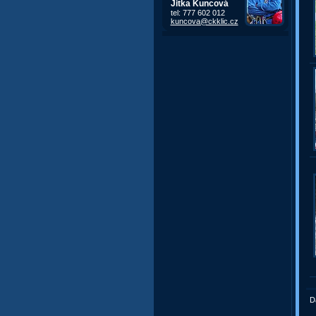
Jitka Kuncová
tel: 777 602 012
kuncova@ckklic.cz
D