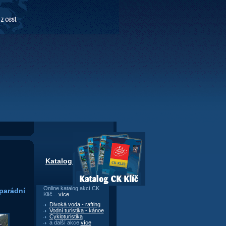
Katalog CK Klíč
Online katalog akcí CK
parádní
Klíč...
více
Divoká voda - rafting
Vodní turistika - kánoe
Cykloturistika
a další akce
více