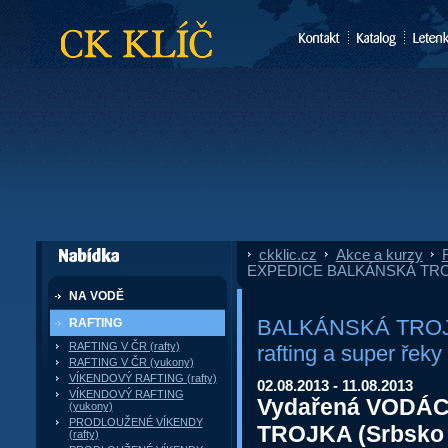
CK Klíč
ckklic.cz
»
Akce a kurzy
»
F
dále nabízí
EXPEDICE BALKÁNSKÁ TROJKA
NA VODĚ
BALKÁNSKÁ TROJK
RAFTING
RAFTING V ČR (rafty)
rafting a super řeky
RAFTING V ČR (yukony)
VÍKENDOVÝ RAFTING (rafty)
02.08.2013 - 11.08.2013
VÍKENDOVÝ RAFTING
Vydařená VODÁ
(yukony)
PRODLOUŽENÉ VÍKENDY
TROJKA (Srbsko 
(rafty)