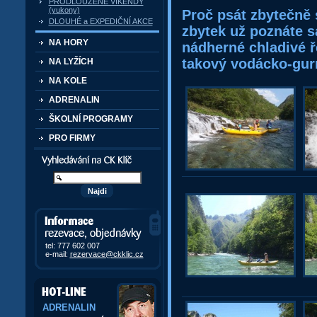
PRODLOUŽENÉ VÍKENDY
(yukony)
Proč psát zbytečně s
DLOUHÉ a EXPEDIČNÍ AKCE
zbytek už poznáte s
NA HORY
nádherné chladivé ř
takový vodácko-gu
NA LYŽÍCH
NA KOLE
ADRENALIN
ŠKOLNÍ PROGRAMY
PRO FIRMY
Vyhledávání kurzů a akcí
Informace, rezervace,
objedávky
tel: 777 602 007
e-mail:
rezervace@ckklic.cz
ADRENALIN