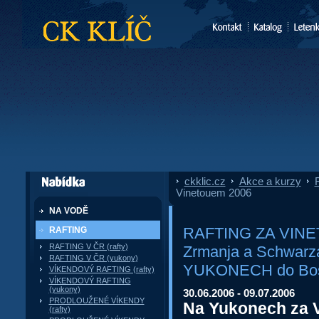
CK Klíč
ckklic.cz
»
Akce a kurzy
»
F
dále nabízí
Vinetouem 2006
NA VODĚ
RAFTING ZA VINET
RAFTING
RAFTING V ČR (rafty)
Zrmanja a Schwarza
RAFTING V ČR (yukony)
YUKONECH do Bosny
VÍKENDOVÝ RAFTING (rafty)
VÍKENDOVÝ RAFTING
(yukony)
30.06.2006 - 09.07.2006
PRODLOUŽENÉ VÍKENDY
Na Yukonech za 
(rafty)