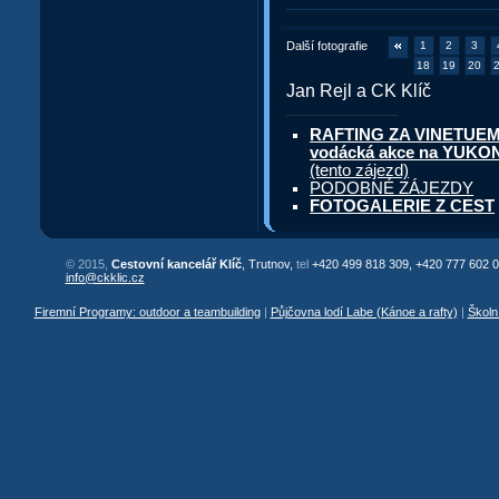
Další fotografie
1
2
3
18
19
20
Jan Rejl a CK Klíč
RAFTING ZA VINETUEM: 
vodácká akce na YUKON
(tento zájezd)
PODOBNÉ ZÁJEZDY
FOTOGALERIE Z CEST
© 2015,
Cestovní kancelář Klíč
, Trutnov,
tel
+420 499 818 309, +420 777 602 0
info@ckklic.cz
Firemní Programy: outdoor a teambuilding
|
Půjčovna lodí Labe (Kánoe a rafty)
|
Školn