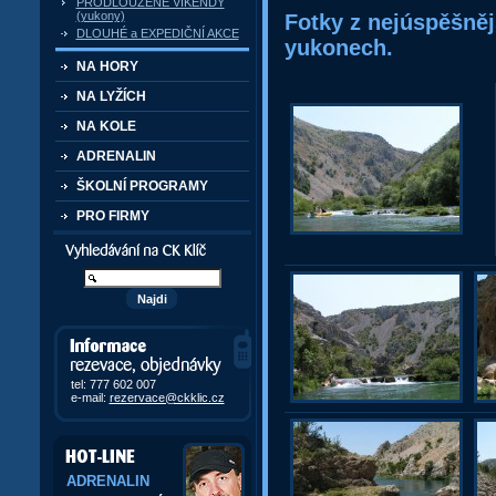
PRODLOUŽENÉ VÍKENDY
(yukony)
Fotky z nejúspěšněj
DLOUHÉ a EXPEDIČNÍ AKCE
yukonech.
NA HORY
NA LYŽÍCH
NA KOLE
ADRENALIN
ŠKOLNÍ PROGRAMY
PRO FIRMY
Vyhledávání kurzů a akcí
Informace, rezervace,
objedávky
tel: 777 602 007
e-mail:
rezervace@ckklic.cz
ADRENALIN