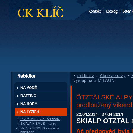
CK Klíč
ckklic.cz
»
Akce a kurzy
»
F
dále nabízí
výstup na SIMILAUN
NA VODĚ
ÖTZTÁLSKÉ ALPY –
RAFTING
prodloužený víkend
NA HORY
NA LYŽÍCH
23.04.2014 - 27.04.2014
SKIALP ÖTZTAL a
PODZIMNÍ ROZLYŽOVÁNÍ
SKIALPINISMUS - kurzy
SKIALPINISMUS - akce na
Ač předpověď byla t
skialpech