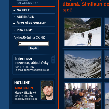
úžasná. Similaun dob
SKI WORKSHOP
sjet!
NA KOLE
ADRENALIN
ŠKOLNÍ PROGRAMY
PRO FIRMY
Vyhledávání kurzů a akcí
Informace, rezervace,
objedávky
tel: 777 602 007
e-mail:
rezervace@ckklic.cz
ADRENALIN
Marek Skalický
tel: 777 602 007
skalicky@ckklic.cz