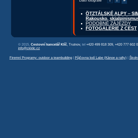
Další fotografie
1
2
ÖTZTÁLSKÉ ALPY – SIMI
Rakousko, skialpinismu
PODOBNÉ ZÁJEZDY
FOTOGALERIE Z CEST
© 2015,
Cestovní kancelář Klíč
, Trutnov,
tel
+420 499 818 309, +420 777 602 0
info@ckklic.cz
Firemní Programy: outdoor a teambuilding
|
Půjčovna lodí Labe (Kánoe a rafty)
|
Školn