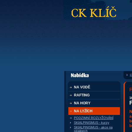
CK Klíč
c
dále nabízí
NA VODĚ
RAFTING
1
NA HORY
N
NA LYŽÍCH
a
PODZIMNÍ ROZLYŽOVÁNÍ
b
SKIALPINISMUS - kurzy
b
SKIALPINISMUS - akce na
skialpech