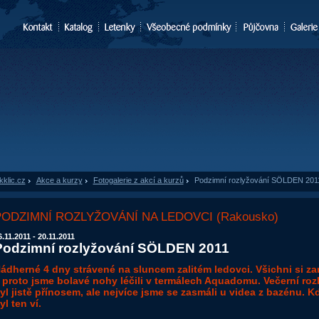
kklic.cz
»
Akce a kurzy
»
Fotogalerie z akcí a kurzů
»
Podzimní rozlyžování SÖLDEN 201
PODZIMNÍ ROZLYŽOVÁNÍ NA LEDOVCI (Rakousko)
6.11.2011 - 20.11.2011
Podzimní rozlyžování SÖLDEN 2011
ádherné 4 dny strávené na sluncem zalitém ledovci. Všichni si za
 proto jsme bolavé nohy léčili v termálech Aquadomu. Večerní rozb
yl jistě přínosem, ale nejvíce jsme se zasmáli u videa z bazénu. K
yl ten ví.