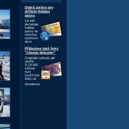
Dobrá zpráva pro
držitele Holiday
passu
CK Klíč
akceptuje
holiday
passy na
všechny
sportovní
akce.
Přijímáme také šeky
"cheque dejeuner"
Originální způsob,
jak
ušetřit.
S CK Klíč
můžete
nyní
využít tyto
šeky na
dovolenou!