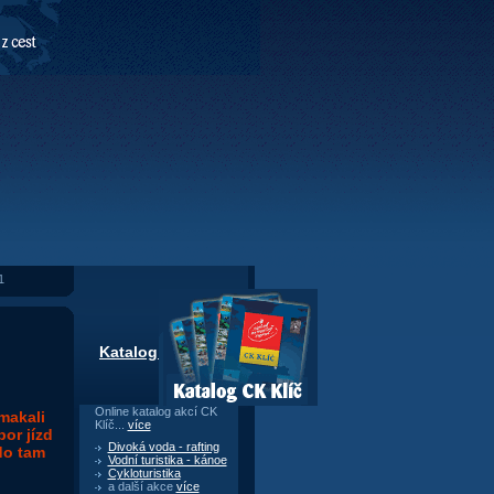
1
Katalog CK Klíč
Online katalog akcí CK
makali
Klíč...
více
or jízd
Divoká voda - rafting
do tam
Vodní turistika - kánoe
Cykloturistika
a další akce
více