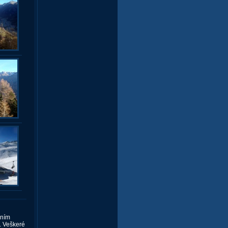
dním
. Veškeré