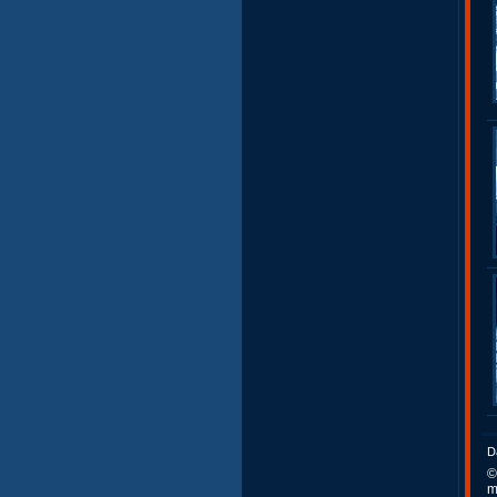
D
©
m