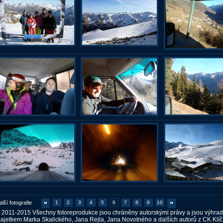
alší fotografie
1
2
3
4
5
6
7
8
9
10
 2011-2015 Všechny fotoreprodukce jsou chráněny autorskými právy a jsou výhra
ajetkem Marka Skalického, Jana Rejla, Jana Novotného a dalších autorů z CK Klíč