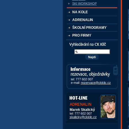
SKI WORKSHOP
NA KOLE
ADRENALIN
ŠKOLNÍ PROGRAMY
PRO FIRMY
Vyhledávání kurzů a akcí
Informace, rezervace,
objedávky
tel: 777 602 007
e-mail:
rezervace@ckklic.cz
ADRENALIN
Marek Skalický
tel: 777 602 007
skalicky@ckklic.cz