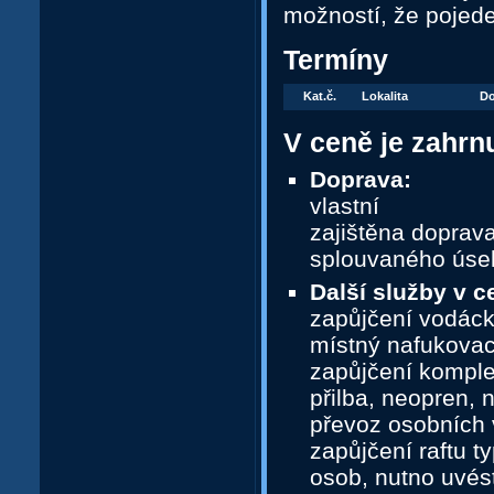
možností, že pojed
Termíny
Kat.č.
Lokalita
Do
V ceně je zahrn
Doprava:
vlastní
zajištěna doprava
splouvaného úsek
Další služby v c
zapůjčení vodáck
místný nafukovac
zapůjčení komplet
přilba, neopren,
převoz osobních 
zapůjčení raftu t
osob, nutno uvést