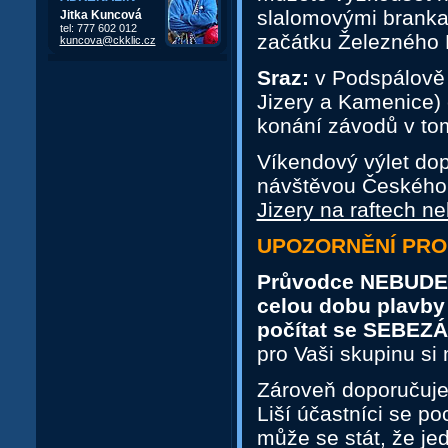
slalomovými branka
Jitka Kuncová
tel: 777 602 012
začátku Železného 
kuncova@ckklic.cz
Sraz:
v Podspálově 
Jizery a Kamenice)
konání závodů v to
Víkendový výlet do
návštěvou Českého 
Jizery na raftech n
UPOZORNĚNÍ PRO
Průvodce NEBUDE 
celou dobu plavby 
počítat se SEBE
pro Vaši skupinu si 
Zároveň doporučujem
Liší účastníci se po
může se stát, že je