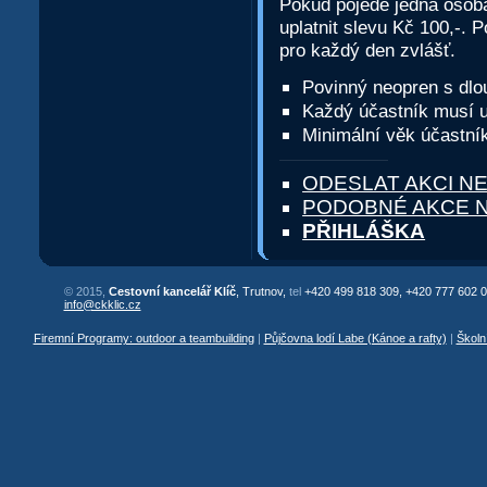
Pokud pojede jedna osob
uplatnit slevu Kč 100,-. 
pro každý den zvlášť.
Povinný neopren s dlo
Každý účastník musí u
Minimální věk účastník
ODESLAT AKCI NE
PODOBNÉ AKCE 
PŘIHLÁŠKA
© 2015,
Cestovní kancelář Klíč
, Trutnov,
tel
+420 499 818 309, +420 777 602 0
info@ckklic.cz
Firemní Programy: outdoor a teambuilding
|
Půjčovna lodí Labe (Kánoe a rafty)
|
Školn