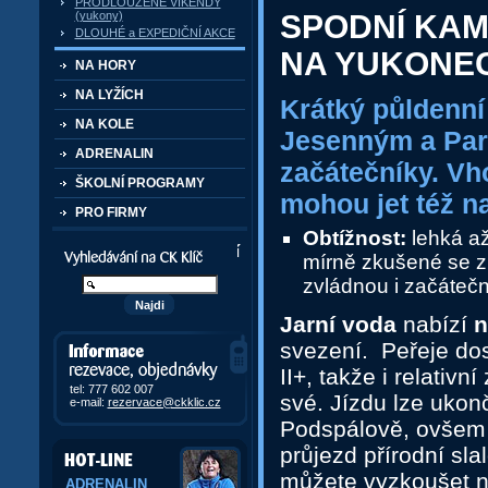
PRODLOUŽENÉ VÍKENDY
(yukony)
SPODNÍ KAM
DLOUHÉ a EXPEDIČNÍ AKCE
NA YUKONE
NA HORY
NA LYŽÍCH
Krátký půldenní
NA KOLE
Jesenným a Par
ADRENALIN
začátečníky. Vh
ŠKOLNÍ PROGRAMY
mohou jet též n
PRO FIRMY
Obtížnost:
lehká až
Vyhledávání kurzů a akcí
mírně zkušené se z
zvládnou i začátečn
Jarní voda
nabízí
n
svezení. Peřeje do
Informace, rezervace,
objedávky
II+, takže i relativn
tel: 777 602 007
své. Jízdu lze ukonč
e-mail:
rezervace@ckklic.cz
Podspálově, ovšem p
průjezd přírodní sl
můžete vyzkoušet n
ADRENALIN