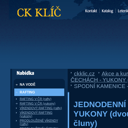
CK Klíč
ckklic.cz
»
Akce a ku
dále nabízí
ČECHÁCH - YUKONY (dv
NA VODĚ
SPODNÍ KAMENICE - 
RAFTING
RAFTING V ČR (rafty)
JEDNODENNÍ 
RAFTING V ČR (yukony)
VÍKENDOVÝ RAFTING (rafty)
YUKONY (dvou
VÍKENDOVÝ RAFTING
(yukony)
čluny)
PRODLOUŽENÉ VÍKENDY
(rafty)