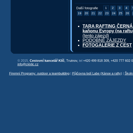
Další fotografie
1
2
3
4
19
20
21
22
23
24
25
26
TARA RAFTING ČERNÁ HO
kaňonu Evropy (na raftu)
(tento zájezd)
PODOBNÉ ZÁJEZDY
FOTOGALERIE Z CEST
© 2015,
Cestovní kancelář Klíč
, Trutnov,
tel
+420 499 818 309, +420 777 602 0
info@ckklic.cz
Firemní Programy: outdoor a teambuilding
|
Půjčovna lodí Labe (Kánoe a rafty)
|
Školn