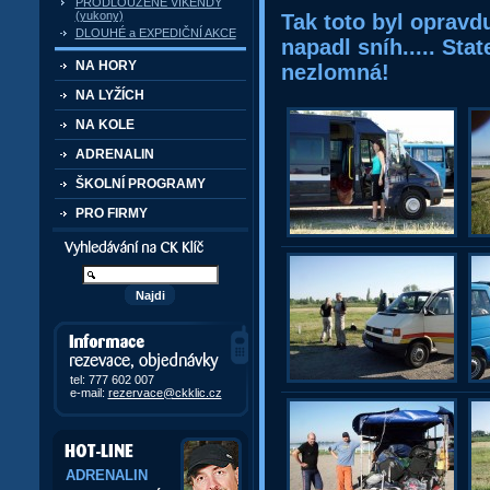
PRODLOUŽENÉ VÍKENDY
(yukony)
Tak toto byl opravd
DLOUHÉ a EXPEDIČNÍ AKCE
napadl sníh..... Sta
NA HORY
nezlomná!
NA LYŽÍCH
NA KOLE
ADRENALIN
ŠKOLNÍ PROGRAMY
PRO FIRMY
Vyhledávání kurzů a akcí
Informace, rezervace,
objedávky
tel: 777 602 007
e-mail:
rezervace@ckklic.cz
ADRENALIN