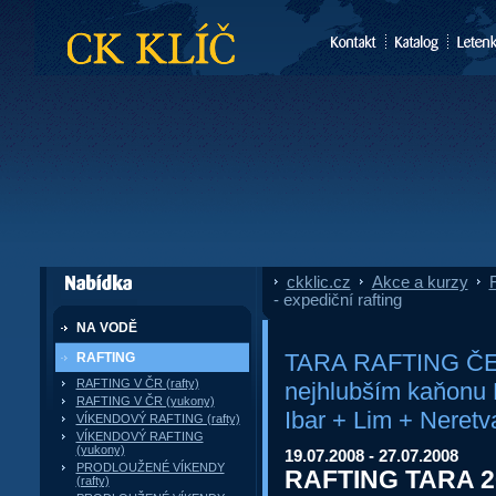
CK Klíč
ckklic.cz
»
Akce a kurzy
»
F
dále nabízí
- expediční rafting
NA VODĚ
TARA RAFTING ČERN
RAFTING
RAFTING V ČR (rafty)
nejhlubším kaňonu E
RAFTING V ČR (yukony)
Ibar + Lim + Neretv
VÍKENDOVÝ RAFTING (rafty)
VÍKENDOVÝ RAFTING
(yukony)
19.07.2008 - 27.07.2008
PRODLOUŽENÉ VÍKENDY
RAFTING TARA 200
(rafty)